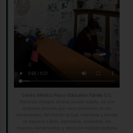
Centro Médico Psico-Educativo Familia CIJ
,
Atención Integral, infanto juvenil-adulto, es una
empresa privada que nace pensando en las
necesidades del mundo actual. orientada a brindar
un espacio cálido, agradable, asequible, las
mejores herramientas y atención multidisciplinaria