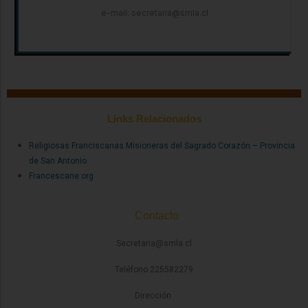
e-mail: secretaria@smla.cl
Links Relacionados
Religiosas Franciscanas Misioneras del Sagrado Corazón – Provincia
de San Antonio
Francescane.org
Contacto
Secretaria@smla.cl
Teléfono 225582279
Dirección