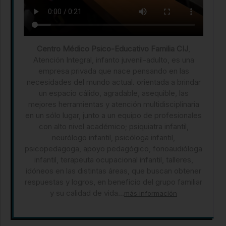
Centro Médico Psico-Educativo Familia CIJ
,
Atención Integral, infanto juvenil-adulto, es una
empresa privada que nace pensando en las
necesidades del mundo actual. orientada a brindar
un espacio cálido, agradable, asequible, las
mejores herramientas y atención multidisciplinaria
en un sólo lugar, junto a un equipo de profesionales
con alto nivel académico; psiquiatra infantil,
neurólogo infantil, psicóloga infantil,
psicopedagoga, apoyo pedagógico, fonoaudióloga
infantil, terapeuta ocupacional infantil, talleres,
idóneos en las distintas áreas, que buscan obtener
respuestas y logros, en beneficio del grupo familiar
y su calidad de vida...
más información