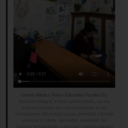
Centro Médico Psico-Educativo Familia CIJ
,
Atención Integral, infanto juvenil-adulto, es una
empresa privada que nace pensando en las
necesidades del mundo actual. orientada a brindar
un espacio cálido, agradable, asequible, las
mejores herramientas y atención multidisciplinaria