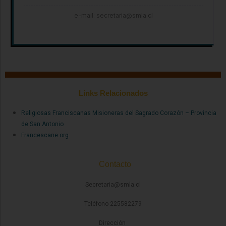
e-mail: secretaria@smla.cl
Links Relacionados
Religiosas Franciscanas Misioneras del Sagrado Corazón – Provincia
de San Antonio
Francescane.org
Contacto
Secretaria@smla.cl
Teléfono 225582279
Dirección