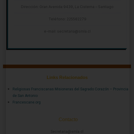
Dirección: Gran Avenida 9439, La Cisterna – Santiago
Teléfono: 225582279
e-mail: secretaria@smla.cl
Links Relacionados
Religiosas Franciscanas Misioneras del Sagrado Corazón – Provincia
de San Antonio
Francescane.org
Contacto
Secretaria@smla.cl