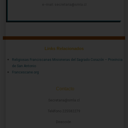
e-mail: secretaria@smla.cl
Links Relacionados
Religiosas Franciscanas Misioneras del Sagrado Corazón – Provincia
de San Antonio
Francescane.org
Contacto
Secretaria@smla.cl
Teléfono 225582279
Dirección