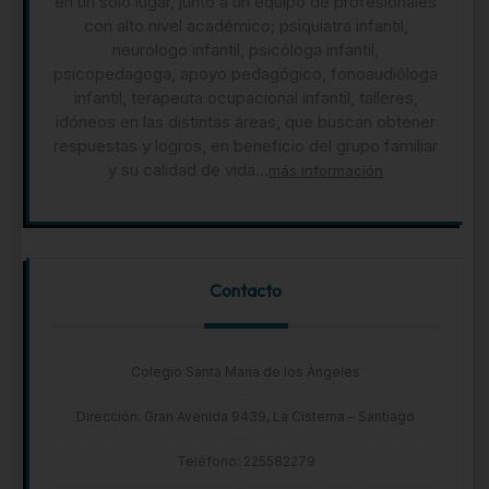
en un sólo lugar, junto a un equipo de profesionales
con alto nivel académico; psiquiatra infantil,
neurólogo infantil, psicóloga infantil,
psicopedagoga, apoyo pedagógico, fonoaudióloga
infantil, terapeuta ocupacional infantil, talleres,
idóneos en las distintas áreas, que buscan obtener
respuestas y logros, en beneficio del grupo familiar
y su calidad de vida...
más información
Contacto
Colegio Santa María de los Ángeles
Dirección: Gran Avenida 9439, La Cisterna – Santiago
Teléfono: 225582279