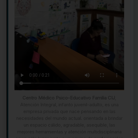
Centro Médico Psico-Educativo Familia CIJ
,
Atención Integral, infanto juvenil-adulto, es una
empresa privada que nace pensando en las
necesidades del mundo actual. orientada a brindar
un espacio cálido, agradable, asequible, las
mejores herramientas y atención multidisciplinaria