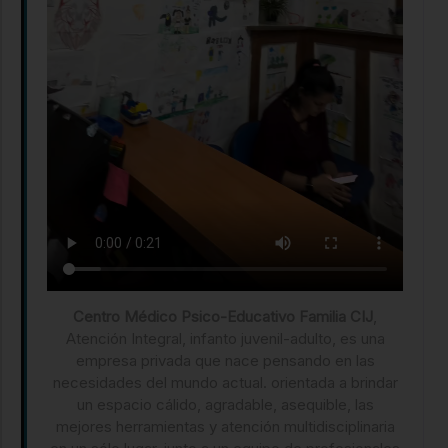
Centro Médico Psico-Educativo Familia CIJ
,
Atención Integral, infanto juvenil-adulto, es una
empresa privada que nace pensando en las
necesidades del mundo actual. orientada a brindar
un espacio cálido, agradable, asequible, las
mejores herramientas y atención multidisciplinaria