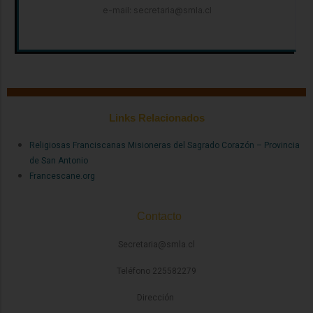
e-mail: secretaria@smla.cl
Links Relacionados
Religiosas Franciscanas Misioneras del Sagrado Corazón – Provincia
de San Antonio
Francescane.org
Contacto
Secretaria@smla.cl
Teléfono 225582279
Dirección