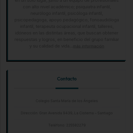
en un sólo lugar, junto a un equipo de profesionales
con alto nivel académico; psiquiatra infantil,
neurólogo infantil, psicóloga infantil,
psicopedagoga, apoyo pedagógico, fonoaudióloga
infantil, terapeuta ocupacional infantil, talleres,
idóneos en las distintas áreas, que buscan obtener
respuestas y logros, en beneficio del grupo familiar
y su calidad de vida...
más información
Contacto
Colegio Santa María de los Ángeles
Dirección: Gran Avenida 9439, La Cisterna – Santiago
Teléfono: 225582279