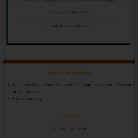
Dirección: Gran Avenida 9439, La Cisterna – Santiago
Teléfono: 225582279
e-mail: secretaria@smla.cl
Links Relacionados
Religiosas Franciscanas Misioneras del Sagrado Corazón – Provincia
de San Antonio
Francescane.org
Contacto
Secretaria@smla.cl