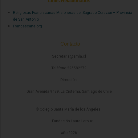
Links Relacionados
Religiosas Franciscanas Misioneras del Sagrado Corazón – Provincia
de San Antonio
Francescane.org
Contacto
Secretaria@smla.cl
Teléfono 225582279
Dirección
Gran Avenida 9439, La Cisterna, Santiago de Chile
© Colegio Santa María de los Ángeles
Fundación Laura Leroux
año 2026