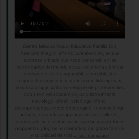
Centro Médico Psico-Educativo Familia CIJ
,
Atención Integral, infanto juvenil-adulto, es una
empresa privada que nace pensando en las
necesidades del mundo actual. orientada a brindar
un espacio cálido, agradable, asequible, las
mejores herramientas y atención multidisciplinaria
en un sólo lugar, junto a un equipo de profesionales
con alto nivel académico; psiquiatra infantil,
neurólogo infantil, psicóloga infantil,
psicopedagoga, apoyo pedagógico, fonoaudióloga
infantil, terapeuta ocupacional infantil, talleres,
idóneos en las distintas áreas, que buscan obtener
respuestas y logros, en beneficio del grupo familiar
y su calidad de vida...
más información