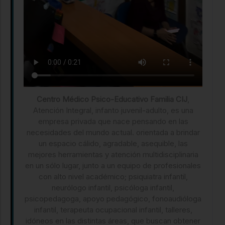
Centro Médico Psico-Educativo Familia CIJ
,
Atención Integral, infanto juvenil-adulto, es una
empresa privada que nace pensando en las
necesidades del mundo actual. orientada a brindar
un espacio cálido, agradable, asequible, las
mejores herramientas y atención multidisciplinaria
en un sólo lugar, junto a un equipo de profesionales
con alto nivel académico; psiquiatra infantil,
neurólogo infantil, psicóloga infantil,
psicopedagoga, apoyo pedagógico, fonoaudióloga
infantil, terapeuta ocupacional infantil, talleres,
idóneos en las distintas áreas, que buscan obtener