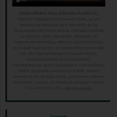
Centro Médico Psico-Educativo Familia CIJ
,
Atención Integral, infanto juvenil-adulto, es una
empresa privada que nace pensando en las
necesidades del mundo actual. orientada a brindar
un espacio cálido, agradable, asequible, las
mejores herramientas y atención multidisciplinaria
en un sólo lugar, junto a un equipo de profesionales
con alto nivel académico; psiquiatra infantil,
neurólogo infantil, psicóloga infantil,
psicopedagoga, apoyo pedagógico, fonoaudióloga
infantil, terapeuta ocupacional infantil, talleres,
idóneos en las distintas áreas, que buscan obtener
respuestas y logros, en beneficio del grupo familiar
y su calidad de vida...
más información
Contacto