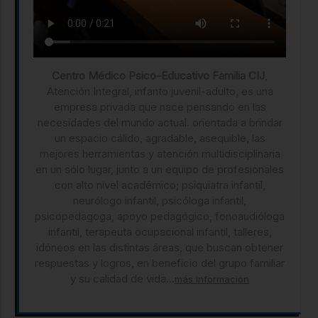
Centro Médico Psico-Educativo Familia CIJ
,
Atención Integral, infanto juvenil-adulto, es una
empresa privada que nace pensando en las
necesidades del mundo actual. orientada a brindar
un espacio cálido, agradable, asequible, las
mejores herramientas y atención multidisciplinaria
en un sólo lugar, junto a un equipo de profesionales
con alto nivel académico; psiquiatra infantil,
neurólogo infantil, psicóloga infantil,
psicopedagoga, apoyo pedagógico, fonoaudióloga
infantil, terapeuta ocupacional infantil, talleres,
idóneos en las distintas áreas, que buscan obtener
respuestas y logros, en beneficio del grupo familiar
y su calidad de vida...
más información