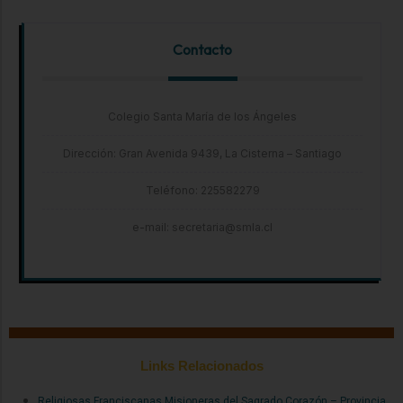
Contacto
Colegio Santa María de los Ángeles
Dirección: Gran Avenida 9439, La Cisterna – Santiago
Teléfono: 225582279
e-mail: secretaria@smla.cl
Links Relacionados
Religiosas Franciscanas Misioneras del Sagrado Corazón – Provincia