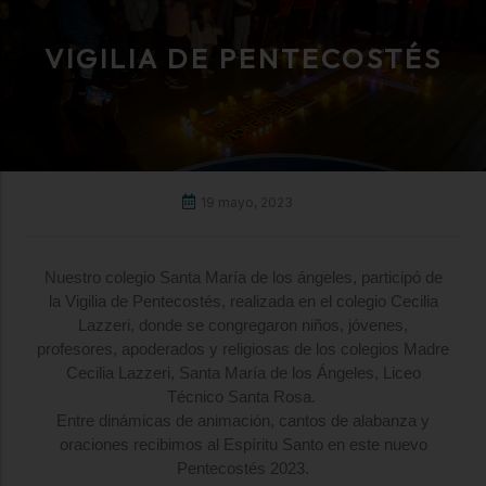
VIGILIA DE PENTECOSTÉS
19 mayo, 2023
Nuestro colegio Santa María de los ángeles, participó de
la Vigilia de Pentecostés, realizada en el colegio Cecilia
Lazzeri, donde se congregaron niños, jóvenes,
profesores, apoderados y religiosas de los colegios Madre
Cecilia Lazzeri, Santa María de los Ángeles, Liceo
Técnico Santa Rosa.
Entre dinámicas de animación, cantos de alabanza y
oraciones recibimos al Espíritu Santo en este nuevo
Pentecostés 2023.