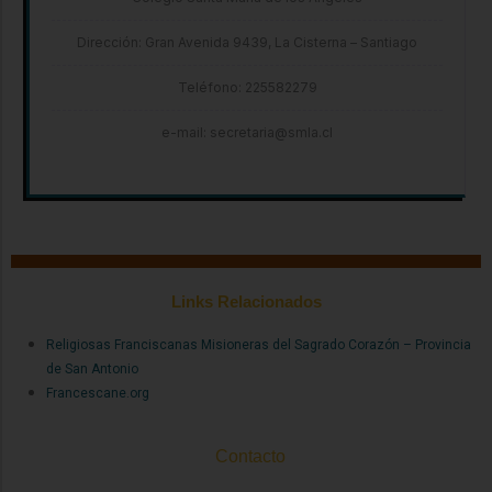
Dirección: Gran Avenida 9439, La Cisterna – Santiago
Teléfono: 225582279
e-mail: secretaria@smla.cl
Links Relacionados
Religiosas Franciscanas Misioneras del Sagrado Corazón – Provincia
de San Antonio
Francescane.org
Contacto