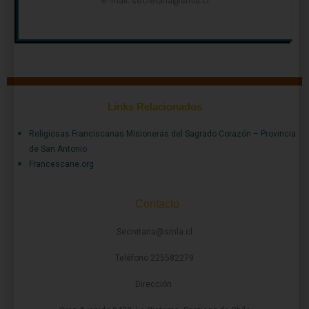
e-mail: secretaria@smla.cl
Links Relacionados
Religiosas Franciscanas Misioneras del Sagrado Corazón – Provincia
de San Antonio
Francescane.org
Contacto
Secretaria@smla.cl
Teléfono 225582279
Dirección