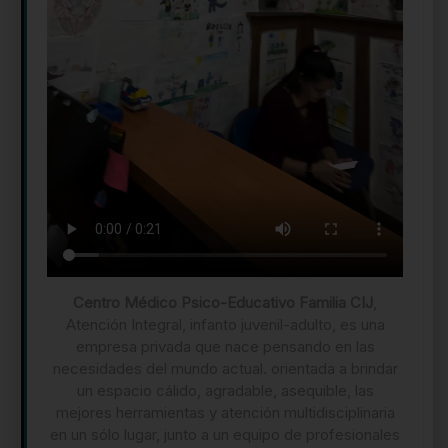
Centro Médico Psico-Educativo Familia CIJ
,
Atención Integral, infanto juvenil-adulto, es una
empresa privada que nace pensando en las
necesidades del mundo actual. orientada a brindar
un espacio cálido, agradable, asequible, las
mejores herramientas y atención multidisciplinaria
en un sólo lugar, junto a un equipo de profesionales