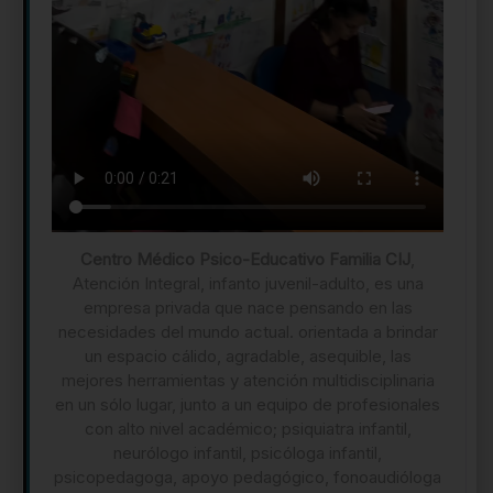
Centro Médico Psico-Educativo Familia CIJ
,
Atención Integral, infanto juvenil-adulto, es una
empresa privada que nace pensando en las
necesidades del mundo actual. orientada a brindar
un espacio cálido, agradable, asequible, las
mejores herramientas y atención multidisciplinaria
en un sólo lugar, junto a un equipo de profesionales
con alto nivel académico; psiquiatra infantil,
neurólogo infantil, psicóloga infantil,
psicopedagoga, apoyo pedagógico, fonoaudióloga