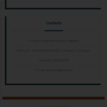
Contacto
Colegio Santa María de los Ángeles
Dirección: Gran Avenida 9439, La Cisterna – Santiago
Teléfono: 225582279
e-mail: secretaria@smla.cl
Links Relacionados