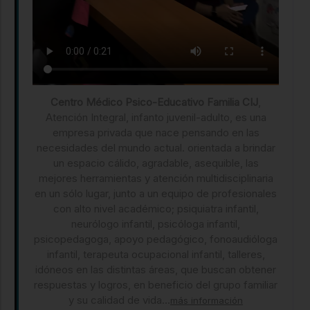
Centro Médico Psico-Educativo Familia CIJ
,
Atención Integral, infanto juvenil-adulto, es una
empresa privada que nace pensando en las
necesidades del mundo actual. orientada a brindar
un espacio cálido, agradable, asequible, las
mejores herramientas y atención multidisciplinaria
en un sólo lugar, junto a un equipo de profesionales
con alto nivel académico; psiquiatra infantil,
neurólogo infantil, psicóloga infantil,
psicopedagoga, apoyo pedagógico, fonoaudióloga
infantil, terapeuta ocupacional infantil, talleres,
idóneos en las distintas áreas, que buscan obtener
respuestas y logros, en beneficio del grupo familiar
y su calidad de vida...
más información