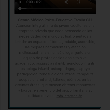
Centro Médico Psico-Educativo Familia CIJ
,
Atención Integral, infanto juvenil-adulto, es una
empresa privada que nace pensando en las
necesidades del mundo actual. orientada a
brindar un espacio cálido, agradable, asequible,
las mejores herramientas y atención
multidisciplinaria en un sólo lugar, junto a un
equipo de profesionales con alto nivel
académico; psiquiatra infantil, neurólogo infantil,
psicóloga infantil, psicopedagoga, apoyo
pedagógico, fonoaudióloga infantil, terapeuta
ocupacional infantil, talleres, idóneos en las
distintas áreas, que buscan obtener respuestas
y logros, en beneficio del grupo familiar y su
calidad de vida...
más información